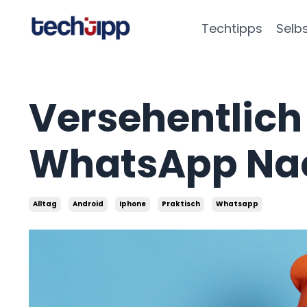
Techtipps
Selb
Versehentlich
WhatsApp Nac
Alltag
Android
Iphone
Praktisch
Whatsapp