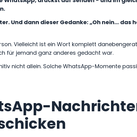
ine WhatsApp, drückst auf Senden - und im glei
n.
ter.
Und dann dieser Gedanke:
„Oh nein… das h
erson. Vielleicht ist ein Wort komplett danebengera
tlich für jemand ganz anderes gedacht war.
nitiv nicht allein. Solche WhatsApp-Momente pass
tsApp-Nachrichte
bschicken