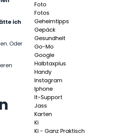
chen
Foto
Fotos
Geheimtipps
ätte ich
Gepäck
Gesundheit
ten. Oder
Go-Mo
Google
Halbtaxplus
ieren
Handy
Instagram
Iphone
It-Support
n
Jass
Karten
Ki
Ki - Ganz Praktisch